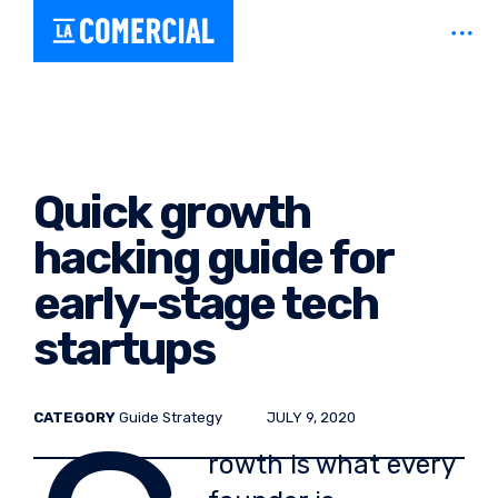
Skip
open
Estudio y taller compartido en Valladolid – Coworking creativo
La Comercial
to
sideb
content
Quick growth
hacking guide for
early-stage tech
startups
POSTED
CATEGORY
Guide
Strategy
JULY 9, 2020
ON:
rowth is what every