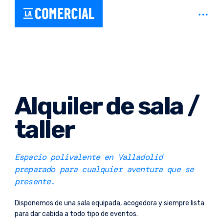
Skip
open
Estudio y taller compartido en Valladolid – Coworking creativo
La Comercial
to
sideb
content
Alquiler de sala /
taller
Espacio polivalente en Valladolid
preparado para cualquier aventura que se
presente.
Disponemos de una sala equipada, acogedora y siempre lista
para dar cabida a todo tipo de eventos.