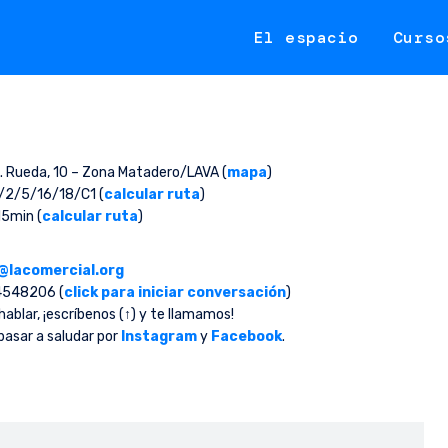
El espacio
Curso
vo
 Rueda, 10 – Zona Matadero/LAVA (
mapa
)
/2/5/16/18/C1 (
calcular ruta
)
5min (
calcular ruta
)
@lacomercial.org
548206 (
click para iniciar conversación
)
hablar, ¡escríbenos (↑) y te llamamos!
asar a saludar por
Instagram
y
Facebook
.