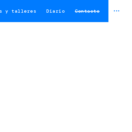
open
s y talleres
Diario
Contacto
sidebar