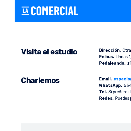
Skip
to
La Comercial
Estudio y taller compartido en Valladolid – Coworking creati
content
Visita el estudio
Dirección.
Ctra.
En bus.
Líneas 1
Pedaleando.
±1
Charlemos
Email
.
espacio
WhatsApp.
634
Tel.
Si prefieres 
Redes
.
Puedes p