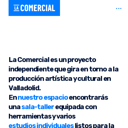
Skip
open
Estudio y taller compartido en Valladolid – Coworking creativo
La Comercial
to
sideb
content
La Comercial es un proyecto
independiente que gira en torno a la
producción artística y cultural en
Valladolid.
En
nuestro espacio
encontrarás
una
sala-taller
equipada con
herramientas y varios
estudios individuales
listos para la