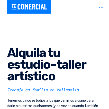
Skip
open
Estudio y taller compartido en Valladolid – Coworking creativo
La Comercial
to
sideb
content
Alquila tu
estudio–taller
artístico
Trabaja en familia en Valladolid
Tenemos cinco estudios a los que venimos a diario para
darle a nuestros quehaceres (y de vez en cuando también